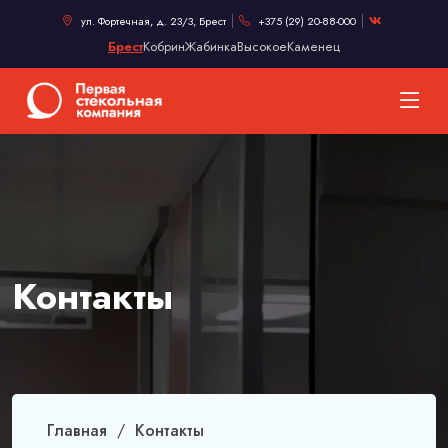
ул. Фортечная, д. 23/3
,
Брест
+375 (29) 20-88-000
Брест
Кобрин
Жабинка
Высокое
Каменец
Контакты
Главная
Контакты